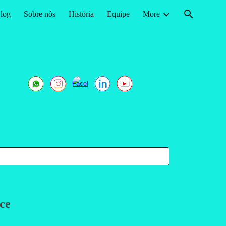
log
Sobre nós
História
Equipe
More
ion
ce