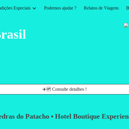
dições Especiais
Podemos ajudar ?
Relatos de Viagens
B
ip to main content
Skip to navigat
rasil
✈️🆙 Consulte detalhes !
edras do Patacho • Hotel Boutique Experien